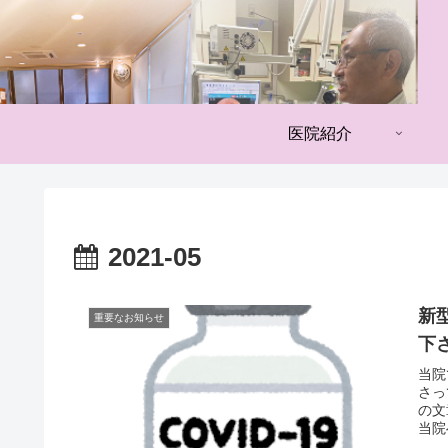
医院紹介
2021-05
新
重要なお知らせ
下
当院
さっ
の文
当院