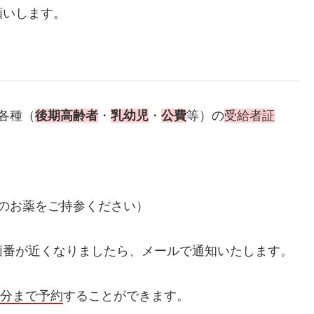
願いします。
各種（
後期高齢者
・
乳幼児
・
公費
等）の
受給者証
。
のお薬をご持参ください）
順番が近くなりましたら、メールで通知いたします。
0分まで予約
することができます。