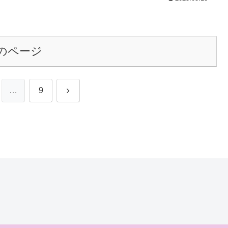
のページ
次
…
9
へ