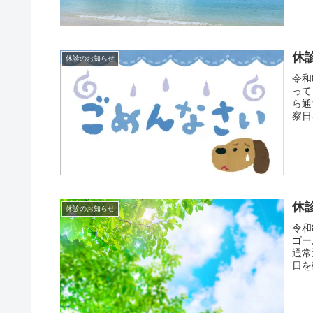
休
休診のお知らせ
令和
って
ら通
察日
休
休診のお知らせ
令和
ゴー
通常
日を