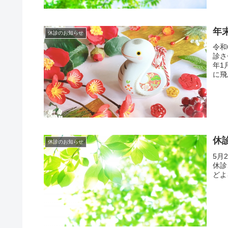
年
休診のお知らせ
令和
診さ
年1
に飛
休
休診のお知らせ
5月
休診
どよ