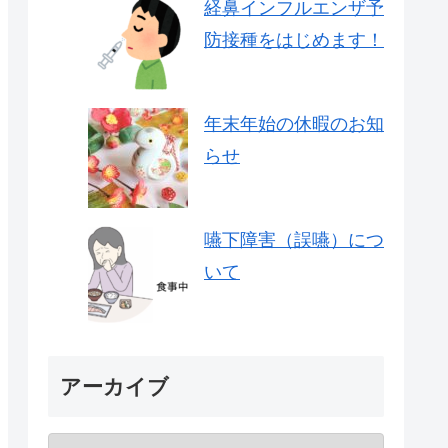
経鼻インフルエンザ予
防接種をはじめます！
年末年始の休暇のお知
らせ
嚥下障害（誤嚥）につ
いて
アーカイブ