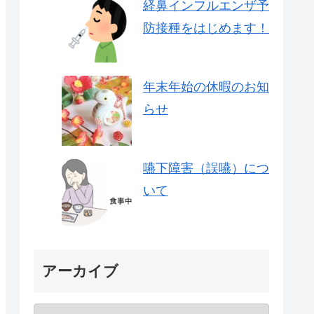
経鼻インフルエンザ予
防接種をはじめます！
年末年始の休暇のお知
らせ
嚥下障害（誤嚥）につ
いて
アーカイブ