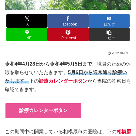
X
Facebook
はてブ
LINE
Pinterest
コピー
2022.04.09
令和4年4月28日から令和4年5月5
日まで
、職員のための休
暇を取らせていただきます。
5月6日から通常通り診療い
たします。
下の
診療カレンダーボタン
から当院の診察日を
確認できます。
診療カレンターボタン
この期間中に開業している相模原市の医院は、下の
相模原