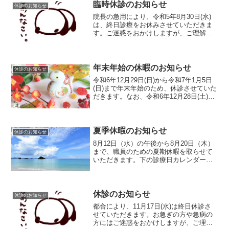
臨時休診のお知らせ
休診のお知らせ
院長の急用により、令和5年8月30日(水)
は、終日診療をお休みさせていただきま
す。ご迷惑をおかけしますが、ご理解を
お願いいたします。なお、令和5年9月1日
は通常通り診療いたします。
年末年始の休暇のお知らせ
休診のお知らせ
令和6年12月29日(日)から令和7年1月5日
(日)まで年末年始のため、休診させていた
だきます。なお、令和6年12月28日(土)午
前および令和5年1月6日(月)からは平常通
り診療いたします。下の診療日カレンダ
ーに飛ぶボタンから当院の診察日を...
夏季休暇のお知らせ
休診のお知らせ
8月12日（水）の午後から8月20日（木）
まで、職員のための夏期休暇を取らせて
いただきます。下の診療日カレンダーに
飛ぶボタンから当院の診察日を確認でき
ます。診療カレンダーに飛ぶボタンこの
期間中に開業している相模原市の医院
は、下の相模原医師会...
休診のお知らせ
休診のお知らせ
都合により、11月17日(水)は終日休診さ
せていただきます。お急ぎの方や急病の
方にはご迷惑をおかけしますが、ご理解