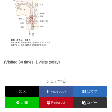
(Visited 84 times, 1 visits today)
シェアする
X
Facebook
はてブ
LINE
Pinterest
コピー