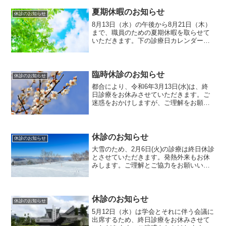
夏期休暇のお知らせ
休診のお知らせ
8月13日（水）の午後から8月21日（木）
まで、職員のための夏期休暇を取らせて
いただきます。下の診療日カレンダーに
飛ぶボタンから当院の診察日を確認でき
ます。診療カレンダーに飛ぶボタンこの
期間中に開業している相模原市の医院
は、下の相模原医師会...
臨時休診のお知らせ
休診のお知らせ
都合により、令和6年3月13日(水)は、終
日診療をお休みさせていただきます。ご
迷惑をおかけしますが、ご理解をお願い
いたします。
休診のお知らせ
休診のお知らせ
大雪のため、2月6日(火)の診療は終日休診
とさせていただきます。発熱外来もお休
みします。ご理解とご協力をお願いいた
します。
休診のお知らせ
休診のお知らせ
5月12日（水）は学会とそれに伴う会議に
出席するため、終日診療をお休みさせて