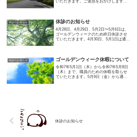
いただきます。ご迷惑をおかけします
が、ご理解をお願いいたします。
休診のお知らせ
休診のお知らせ
4月28日、4月29日、5月2日〜5月6日は、
ゴールデンウィークのため終日休診させ
ていただきます。4月30日、5月1日は通常
通り診療いたします。なお、5月15日〜5
月17日は、院長の会議と学会出張のため
終日休診させていただきます。ご迷惑を
お...
ゴールデンウィーク休暇について
休診のお知らせ
令和7年5月1日（木）から令和7年5月8日
（木）まで、職員のための休暇を取らせ
ていただきます。5月9日（金）から通常
通り診療いたします。下の診療カレンダ
ーボタンから当院の診察日を確認できま
す。診療カレンターボタンこの期間中に
開業している相模...
休診のお知らせ