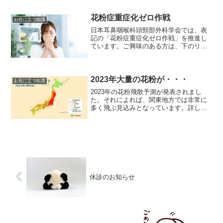
下のボタンから、その記事に飛べます。
嚥下障害（誤嚥）について
花粉症重症化ゼロ作戦
お役に立つ知識
日本耳鼻咽喉科頭頸部外科学会では、表
記の「花粉症重症化ゼロ作戦」を推進し
ています。ご興味のある方は、下のリン
クからご覧ください。花粉症重症化ゼロ
作戦
2023年大量の花粉が・・・
お役に立つ知識
2023年の花粉飛散予測が発表されまし
た。それによれば、関東地方では非常に
多く飛ぶ見込みとなっています。詳しい
ことは、以下のリンクから「日本気象協
会」の発表をご覧ください。「日本気象
協会」のリンク従って、ひどく症状がで
てから治療を始めても、...
休診のお知らせ