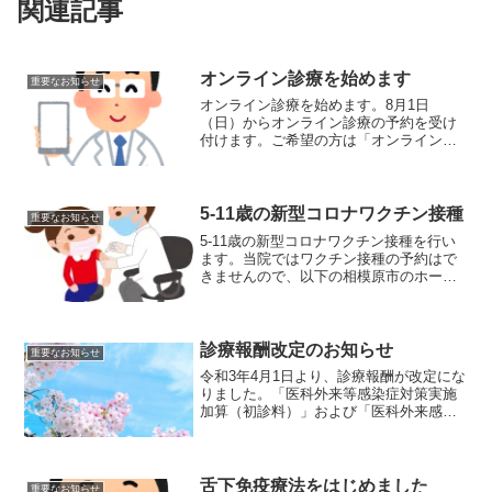
関連記事
オンライン診療を始めます
重要なお知らせ
オンライン診療を始めます。8月1日
（日）からオンライン診療の予約を受け
付けます。ご希望の方は「オンライン診
療」のページから説明を読んでお手続き
ください。なお、カレンダーにもオンラ
イン診療を行う日時を掲載します。ま
だ、不定期で、募集の枠を示す...
5-11歳の新型コロナワクチン接種
重要なお知らせ
5-11歳の新型コロナワクチン接種を行い
ます。当院ではワクチン接種の予約はで
きませんので、以下の相模原市のホーム
ページからご予約をお願いいたします。
相模原市ワクチン予約ホームページ新型
コロナワクチン接種は3週間の間隔で2回
接種します。大人用...
診療報酬改定のお知らせ
重要なお知らせ
令和3年4月1日より、診療報酬が改定にな
りました。「医科外来等感染症対策実施
加算（初診料）」および「医科外来感染
症対策実施加算（再診料・外来診療
料）」が追加になります。これまでの
「乳幼児感染予防策加算」を含めて、現
在のところ、令和3年9月3...
舌下免疫療法をはじめました
重要なお知らせ