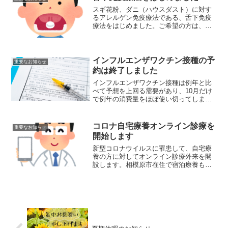
スギ花粉、ダニ（ハウスダスト）に対す
るアレルゲン免疫療法である、舌下免疫
療法をはじめました。ご希望の方は、下
のボタンから詳細をご確認ください。舌
下免疫療法
インフルエンザワクチン接種の予
重要なお知らせ
約は終了しました
インフルエンザワクチン接種は例年と比
べて予想を上回る需要があり、10月だけ
で例年の消費量をほぼ使い切ってしまい
ました。今後のワクチン供給もはっきり
しないため、インフルエンザワクチン接
種の予約は、10月28日(水)午後分までで
コロナ自宅療養オンライン診療を
重要なお知らせ
終了しました。そ...
開始します
新型コロナウイルスに罹患して、自宅療
養の方に対してオンライン診療外来を開
設します。相模原市在住で宿泊療養もし
くは自宅療養中の方が対象となります。
詳細は、メニューの「予約・他」から
「コロナ自宅療養オンライン診療」をご
らんください。