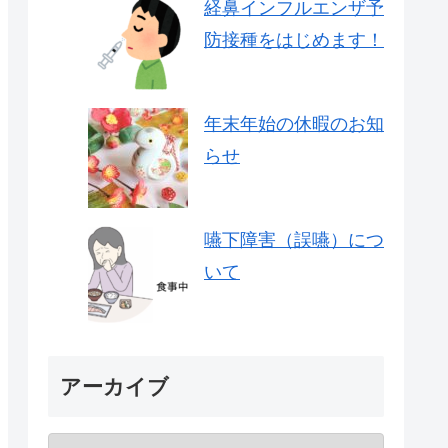
経鼻インフルエンザ予
防接種をはじめます！
年末年始の休暇のお知
らせ
嚥下障害（誤嚥）につ
いて
アーカイブ